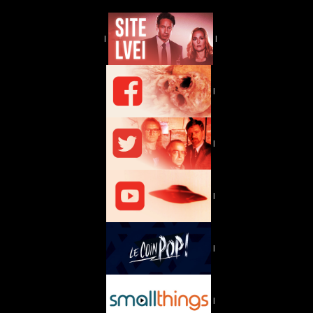
|
|
|
|
|
|
|