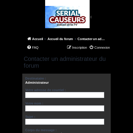
|
Accueil
Accueil du forum
Contacter un administrateur du forum
FAQ
Inscription
Connexion
Contacter un administrateur du
forum
Destinataire :
Administrateur
Votre adresse de courriel :
Votre nom :
Sujet :
Corps du message :