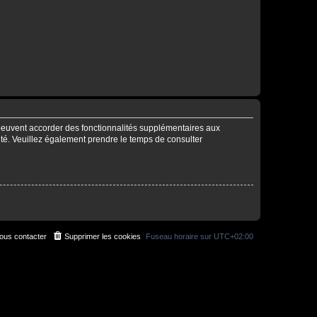
 peuvent accorder des fonctionnalités supplémentaires aux
alité. Veuillez également prendre le temps de consulter
ous contacter
Supprimer les cookies
Fuseau horaire sur
UTC+02:00