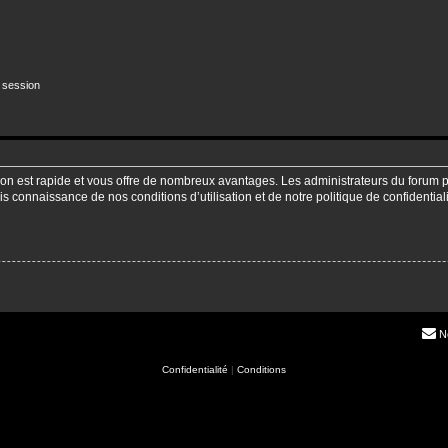
 session
ption est rapide et vous offre de nombreux avantages. Les administrateurs du forum
pris connaissance de nos conditions d’utilisation et de notre politique de confidenti
N
Confidentialité
|
Conditions