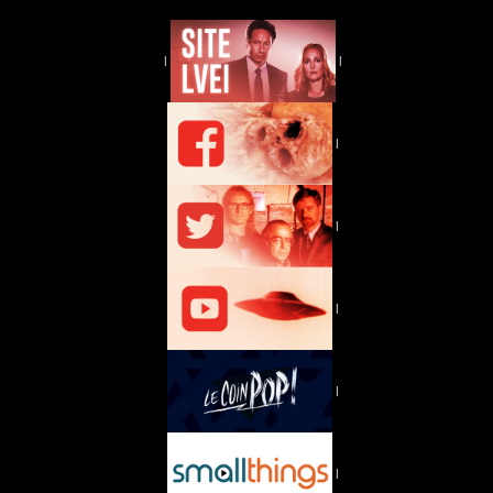
|
|
|
|
|
|
|