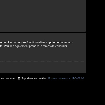
 peuvent accorder des fonctionnalités supplémentaires aux
alité. Veuillez également prendre le temps de consulter
ous contacter
Supprimer les cookies
Fuseau horaire sur
UTC+02:00