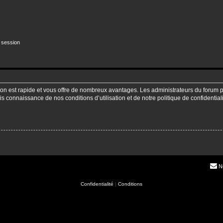
 session
ption est rapide et vous offre de nombreux avantages. Les administrateurs du forum
pris connaissance de nos conditions d’utilisation et de notre politique de confidenti
N
Confidentialité
|
Conditions