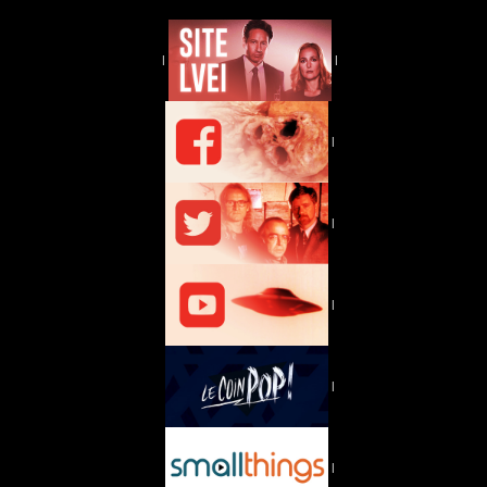
|
|
|
|
|
|
|