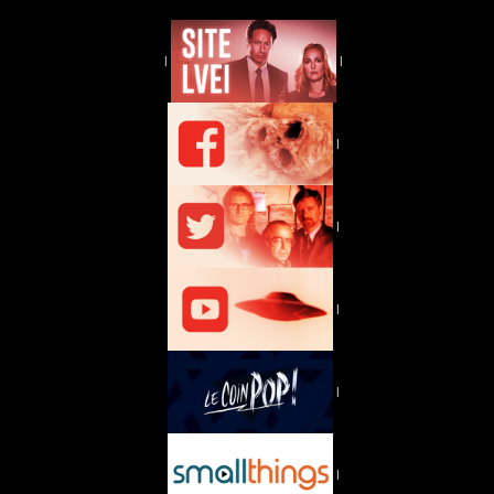
|
|
|
|
|
|
|