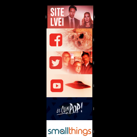
|
|
|
|
|
|
|