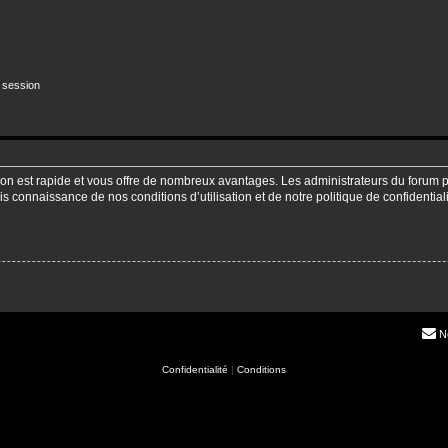
 session
ption est rapide et vous offre de nombreux avantages. Les administrateurs du forum
pris connaissance de nos conditions d’utilisation et de notre politique de confidenti
N
Confidentialité
|
Conditions