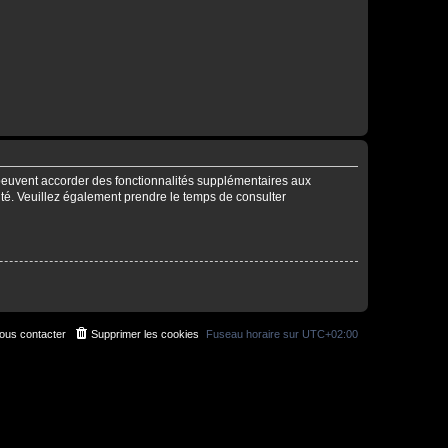
 peuvent accorder des fonctionnalités supplémentaires aux
alité. Veuillez également prendre le temps de consulter
ous contacter
Supprimer les cookies
Fuseau horaire sur
UTC+02:00