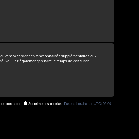
 peuvent accorder des fonctionnalités supplémentaires aux
alité. Veuillez également prendre le temps de consulter
ous contacter
Supprimer les cookies
Fuseau horaire sur
UTC+02:00