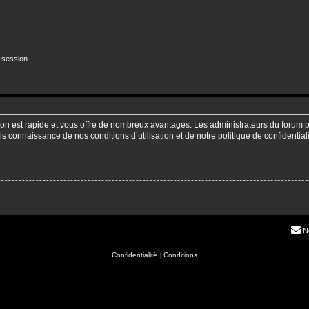
 session
ption est rapide et vous offre de nombreux avantages. Les administrateurs du forum
pris connaissance de nos conditions d’utilisation et de notre politique de confidenti
N
Confidentialité
|
Conditions