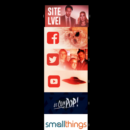
|
|
|
|
|
|
|