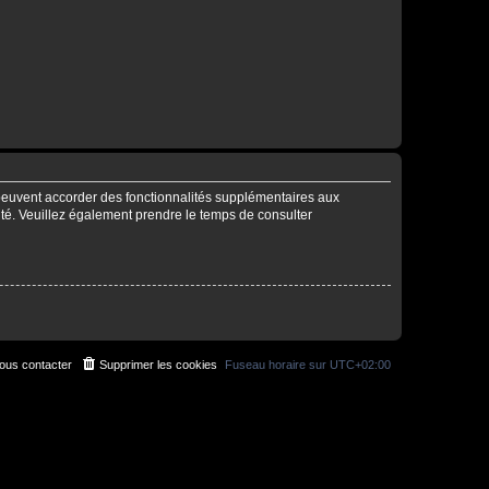
 peuvent accorder des fonctionnalités supplémentaires aux
alité. Veuillez également prendre le temps de consulter
ous contacter
Supprimer les cookies
Fuseau horaire sur
UTC+02:00