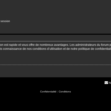
 session
ption est rapide et vous offre de nombreux avantages. Les administrateurs du forum
pris connaissance de nos conditions d’utilisation et de notre politique de confidenti
N
Confidentialité
|
Conditions