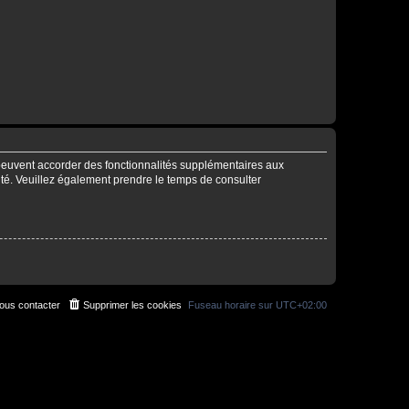
 peuvent accorder des fonctionnalités supplémentaires aux
alité. Veuillez également prendre le temps de consulter
ous contacter
Supprimer les cookies
Fuseau horaire sur
UTC+02:00