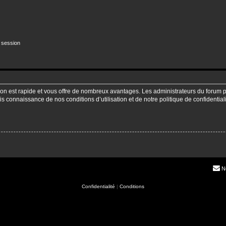
 session
ption est rapide et vous offre de nombreux avantages. Les administrateurs du forum
pris connaissance de nos conditions d’utilisation et de notre politique de confidenti
N
Confidentialité
|
Conditions