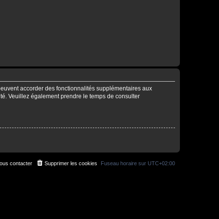
 peuvent accorder des fonctionnalités supplémentaires aux
alité. Veuillez également prendre le temps de consulter
ous contacter
Supprimer les cookies
Fuseau horaire sur
UTC+02:00