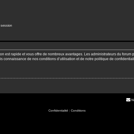
 session
ption est rapide et vous offre de nombreux avantages. Les administrateurs du forum
pris connaissance de nos conditions d’utilisation et de notre politique de confidenti
N
Confidentialité
|
Conditions