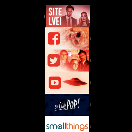
|
|
|
|
|
|
|