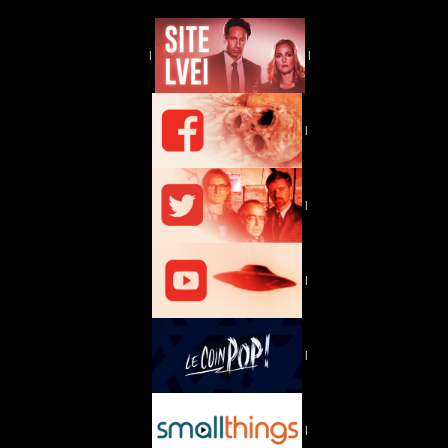
|
|
|
|
|
|
|