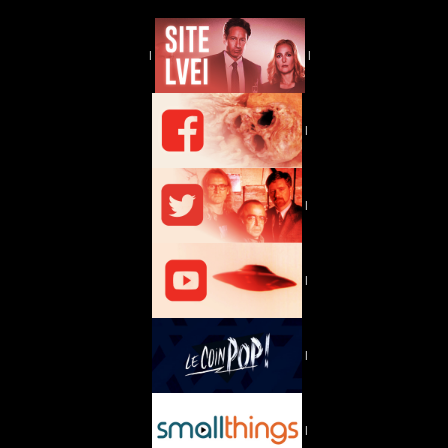
|
|
|
|
|
|
|