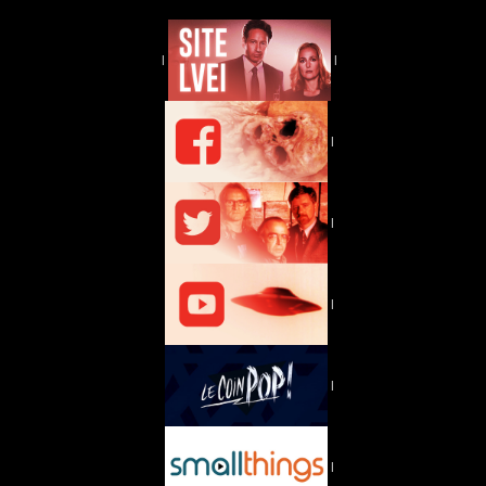
|
|
|
|
|
|
|