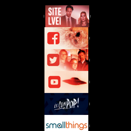
|
|
|
|
|
|
|