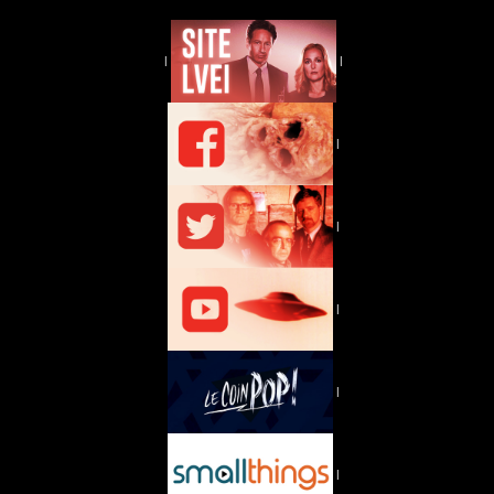
|
|
|
|
|
|
|