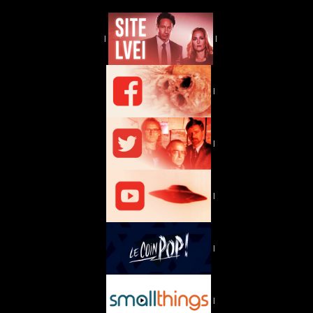
|
|
|
|
|
|
|