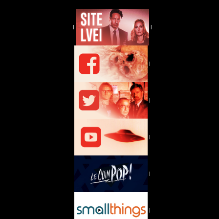
|
|
|
|
|
|
|