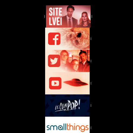
|
|
|
|
|
|
|