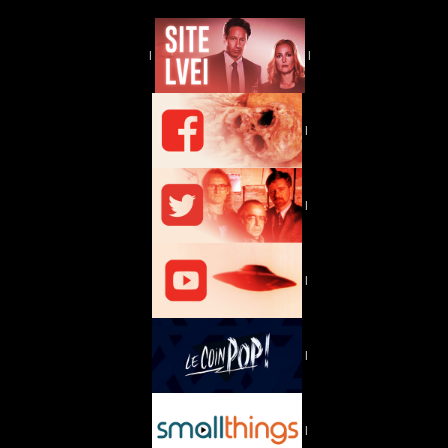
|
|
|
|
|
|
|