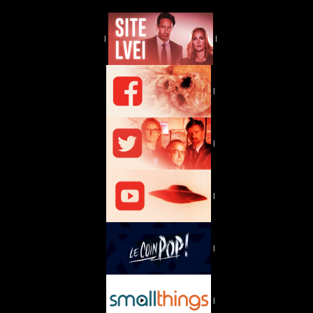
|
|
|
|
|
|
|