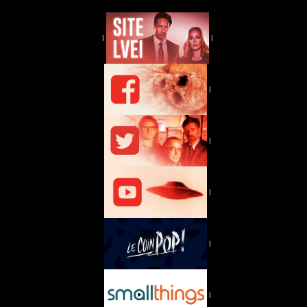
|
|
|
|
|
|
|