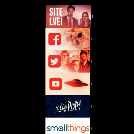
|
|
|
|
|
|
|