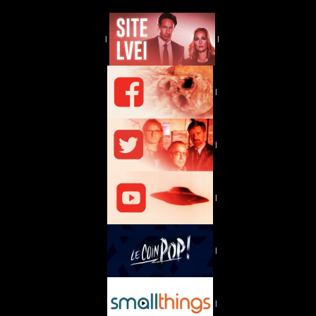
|
|
|
|
|
|
|