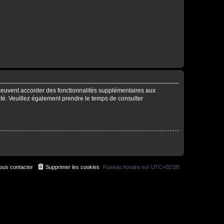
 peuvent accorder des fonctionnalités supplémentaires aux
alité. Veuillez également prendre le temps de consulter
ous contacter
Supprimer les cookies
Fuseau horaire sur
UTC+02:00