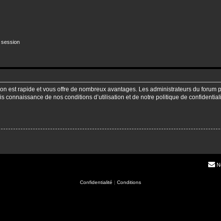
 session
ption est rapide et vous offre de nombreux avantages. Les administrateurs du forum
pris connaissance de nos conditions d’utilisation et de notre politique de confidenti
N
Confidentialité
|
Conditions