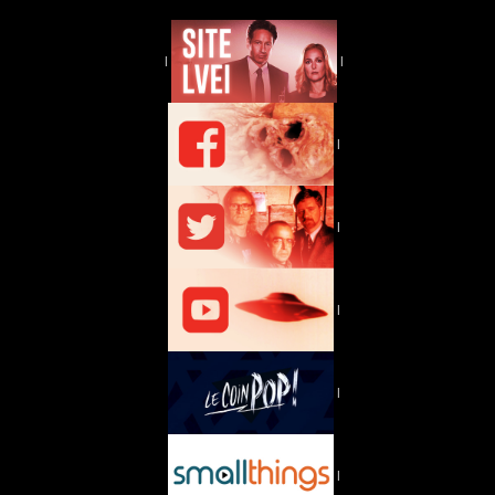
|
|
|
|
|
|
|