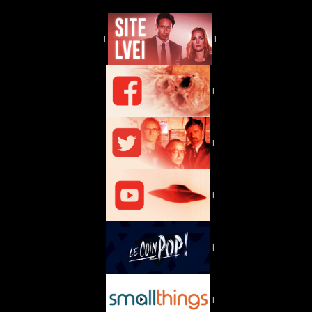
|
|
|
|
|
|
|