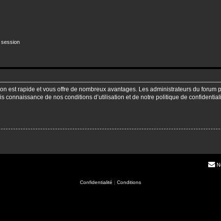
 session
ption est rapide et vous offre de nombreux avantages. Les administrateurs du forum
pris connaissance de nos conditions d’utilisation et de notre politique de confidenti
N
Confidentialité
|
Conditions