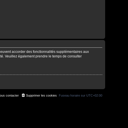
 peuvent accorder des fonctionnalités supplémentaires aux
alité. Veuillez également prendre le temps de consulter
ous contacter
Supprimer les cookies
Fuseau horaire sur
UTC+02:00