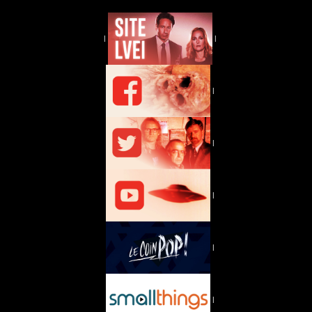
|
|
|
|
|
|
|