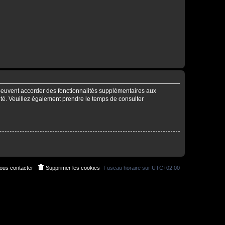
 peuvent accorder des fonctionnalités supplémentaires aux
alité. Veuillez également prendre le temps de consulter
ous contacter
Supprimer les cookies
Fuseau horaire sur
UTC+02:00