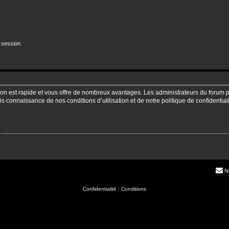
 session
ption est rapide et vous offre de nombreux avantages. Les administrateurs du forum
pris connaissance de nos conditions d’utilisation et de notre politique de confidenti
N
Confidentialité
|
Conditions