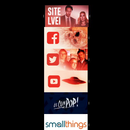
|
|
|
|
|
|
|