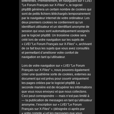
différentes. Premièrement, en naviguant sur « LVEI
"Le Forum Français sur X-Files" », le logiciel
phpBB génèrera un certain nombre de cookies qui
sont de petits fichiers téléchargés temporairement
par le navigateur internet de votre ordinateur. Les
deux premiers cookies ne contiennent qu’un
identifiant utilisateur et un identifiant anonyme de
session qui vous sont automatiquement assignés
par le logiciel phpBB. Un troisième cookie sera
créé lors de votre navigation sur les sujets de
« LVEI "Le Forum Français sur X-Files" », archivant
de ce fait tous les sujets que vous avez consultés
et permettant d’améliorer votre confort de
navigation en tant qu’utilisateur.
Lors de votre navigation sur « LVEI "Le Forum
Français sur X-Files" », nous pouvons également
créer une quatrième sorte de cookies, externes au
document qui est prévu pour couvrir uniquement
les pages créées par le logiciel phpBB. La
seconde manière est de récupérer les informations
que vous nous envoyez et que nous collectons.
Ceci peut correspondre — mais n’est pas limité à
— la publication de messages en tant qu’utilisateur
anonyme, l’inscription sur « LVEI "Le Forum
Français sur X-Files" » (désignée ci-après par
« votre compte ») et les messages que vous