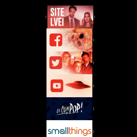
|
|
|
|
|
|
|