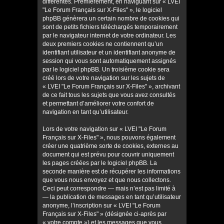
différentes. Premièrement, en naviguant sur « LVEI
"Le Forum Français sur X-Files" », le logiciel
phpBB génèrera un certain nombre de cookies qui
sont de petits fichiers téléchargés temporairement
par le navigateur internet de votre ordinateur. Les
deux premiers cookies ne contiennent qu’un
identifiant utilisateur et un identifiant anonyme de
session qui vous sont automatiquement assignés
par le logiciel phpBB. Un troisième cookie sera
créé lors de votre navigation sur les sujets de
« LVEI "Le Forum Français sur X-Files" », archivant
de ce fait tous les sujets que vous avez consultés
et permettant d’améliorer votre confort de
navigation en tant qu’utilisateur.
Lors de votre navigation sur « LVEI "Le Forum
Français sur X-Files" », nous pouvons également
créer une quatrième sorte de cookies, externes au
document qui est prévu pour couvrir uniquement
les pages créées par le logiciel phpBB. La
seconde manière est de récupérer les informations
que vous nous envoyez et que nous collectons.
Ceci peut correspondre — mais n’est pas limité à
— la publication de messages en tant qu’utilisateur
anonyme, l’inscription sur « LVEI "Le Forum
Français sur X-Files" » (désignée ci-après par
« votre compte ») et les messages que vous