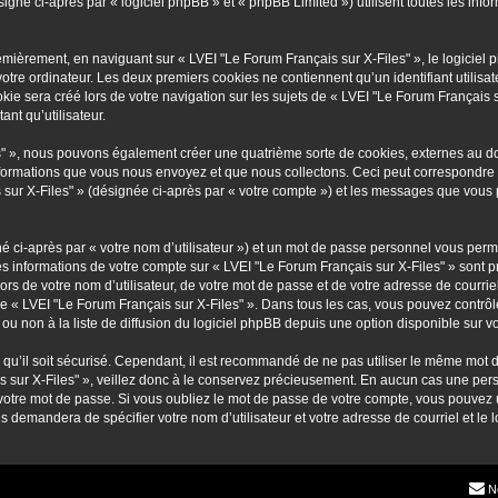
gné ci-après par « logiciel phpBB » et « phpBB Limited ») utilisent toutes les inform
emièrement, en naviguant sur « LVEI "Le Forum Français sur X-Files" », le logiciel
votre ordinateur. Les deux premiers cookies ne contiennent qu’un identifiant utilisa
e sera créé lors de votre navigation sur les sujets de « LVEI "Le Forum Français sur
ant qu’utilisateur.
es" », nous pouvons également créer une quatrième sorte de cookies, externes au 
nformations que vous nous envoyez et que nous collectons. Ceci peut correspondre 
s sur X-Files" » (désignée ci-après par « votre compte ») et les messages que vous p
é ci-après par « votre nom d’utilisateur ») et un mot de passe personnel vous perm
es informations de votre compte sur « LVEI "Le Forum Français sur X-Files" » sont 
ors de votre nom d’utilisateur, de votre mot de passe et de votre adresse de courrie
on de « LVEI "Le Forum Français sur X-Files" ». Dans tous les cas, vous pouvez contr
 non à la liste de diffusion du logiciel phpBB depuis une option disponible sur v
n qu’il soit sécurisé. Cependant, il est recommandé de ne pas utiliser le même mot d
 sur X-Files" », veillez donc à le conservez précieusement. En aucun cas une pers
votre mot de passe. Si vous oubliez le mot de passe de votre compte, vous pouvez ut
us demandera de spécifier votre nom d’utilisateur et votre adresse de courriel et 
N