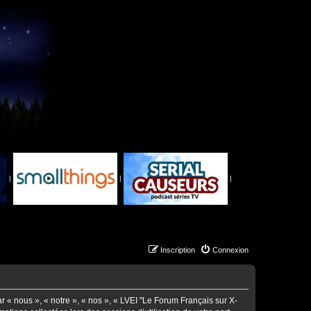
|
|
|
Inscription
Connexion
ar « nous », « notre », « nos », « LVEI "Le Forum Français sur X-