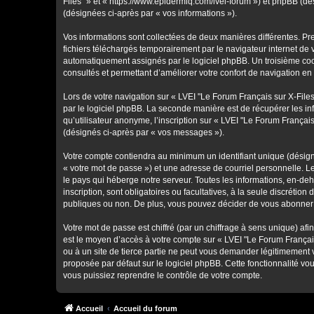
Files" » et « https://www.epidermiq.com/lvei-forum ») et phpBB (dési
(désignées ci-après par « vos informations »).
Vos informations sont collectées de deux manières différentes. Pr
fichiers téléchargés temporairement par le navigateur internet de 
automatiquement assignés par le logiciel phpBB. Un troisième cooki
consultés et permettant d’améliorer votre confort de navigation en t
Lors de votre navigation sur « LVEI "Le Forum Français sur X-Fil
par le logiciel phpBB. La seconde manière est de récupérer les i
qu’utilisateur anonyme, l’inscription sur « LVEI "Le Forum Françai
(désignés ci-après par « vos messages »).
Votre compte contiendra au minimum un identifiant unique (désign
« votre mot de passe ») et une adresse de courriel personnelle. L
le pays qui héberge notre serveur. Toutes les informations, en-deh
inscription, sont obligatoires ou facultatives, à la seule discréti
publiques ou non. De plus, vous pouvez décider de vous abonner ou
Votre mot de passe est chiffré (par un chiffrage à sens unique) afi
est le moyen d’accès à votre compte sur « LVEI "Le Forum Français
ou à un site de tierce partie ne peut vous demander légitimement 
proposée par défaut sur le logiciel phpBB. Cette fonctionnalité vo
vous puissiez reprendre le contrôle de votre compte.
Accueil
Accueil du forum