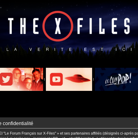
|
|
 confidentialité
I "Le Forum Français sur X-Files" » et ses partenaires affiliés (désignés ci-après p