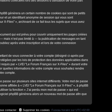
ations collectées lors des sessions d’utilisation de votre part
 phpBB génèrera un certain nombre de cookies qui sont de petits
teur et un identifiant anonyme de session qui vous sont
 X-Files" », archivant de ce fait tous les sujets que vous avez
document qui est prévu pour couvrir uniquement les pages créées
— mais n’est pas limité à — la publication de messages en tant
ubliez après votre inscription et lors de votre connexion
ettant de vous connecter à votre compte (désigné ci-après par
protégées par les lois de protection des données applicables dans
l requis par « LVEI "Le Forum Français sur X-Files" » durant votre
ôler quelles informations de votre compte vous souhaitez rendre
otre compte.
e passe sur plusieurs sites internet différents. Votre mot de passe
onne affiliée à « LVEI "Le Forum Français sur X-Files" », à phpBB
iliser la fonction « J’ai perdu mon mot de passe » qui est
le logiciel phpBB générera alors un nouveau mot de passe afin que
ous contacter
Supprimer les cookies
Fuseau horaire sur
UTC+02:00