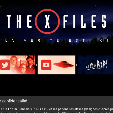
|
|
 confidentialité
I "Le Forum Français sur X-Files" » et ses partenaires affiliés (désignés ci-après p