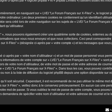
gné ci-après par « logiciel phpBB » et « phpBB Limited ») utilisent toutes les inform
emièrement, en naviguant sur « LVEI "Le Forum Français sur X-Files" », le logiciel
votre ordinateur. Les deux premiers cookies ne contiennent qu’un identifiant utilisa
e sera créé lors de votre navigation sur les sujets de « LVEI "Le Forum Français sur
ant qu’utilisateur.
es" », nous pouvons également créer une quatrième sorte de cookies, externes au 
nformations que vous nous envoyez et que nous collectons. Ceci peut correspondre 
s sur X-Files" » (désignée ci-après par « votre compte ») et les messages que vous p
é ci-après par « votre nom d’utilisateur ») et un mot de passe personnel vous perm
es informations de votre compte sur « LVEI "Le Forum Français sur X-Files" » sont 
ors de votre nom d’utilisateur, de votre mot de passe et de votre adresse de courrie
on de « LVEI "Le Forum Français sur X-Files" ». Dans tous les cas, vous pouvez contr
 non à la liste de diffusion du logiciel phpBB depuis une option disponible sur v
n qu’il soit sécurisé. Cependant, il est recommandé de ne pas utiliser le même mot d
 sur X-Files" », veillez donc à le conservez précieusement. En aucun cas une pers
votre mot de passe. Si vous oubliez le mot de passe de votre compte, vous pouvez ut
us demandera de spécifier votre nom d’utilisateur et votre adresse de courriel et 
N