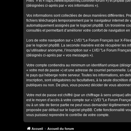
Files" » et « https://www.epidermiq.com/lvei-forum ») et phpBB (dési
(désignées ci-après par « vos informations »).
Vos informations sont collectées de deux manières différentes. Pr
fichiers téléchargés temporairement par le navigateur internet de 
automatiquement assignés par le logiciel phpBB. Un troisième cooki
consultés et permettant d’améliorer votre confort de navigation en t
Lors de votre navigation sur « LVEI "Le Forum Français sur X-Fil
par le logiciel phpBB. La seconde manière est de récupérer les i
qu’utilisateur anonyme, l’inscription sur « LVEI "Le Forum Françai
(désignés ci-après par « vos messages »).
Votre compte contiendra au minimum un identifiant unique (désign
« votre mot de passe ») et une adresse de courriel personnelle. L
le pays qui héberge notre serveur. Toutes les informations, en-deh
inscription, sont obligatoires ou facultatives, à la seule discréti
publiques ou non. De plus, vous pouvez décider de vous abonner ou
Votre mot de passe est chiffré (par un chiffrage à sens unique) afi
est le moyen d’accès à votre compte sur « LVEI "Le Forum Français
ou à un site de tierce partie ne peut vous demander légitimement 
proposée par défaut sur le logiciel phpBB. Cette fonctionnalité vo
vous puissiez reprendre le contrôle de votre compte.
Accueil
Accueil du forum