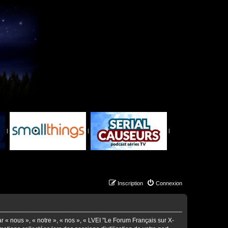
|
|
|
Inscription
Connexion
ar « nous », « notre », « nos », « LVEI "Le Forum Français sur X-