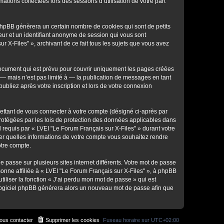
ations collectées lors des sessions d’utilisation de votre part
 phpBB génèrera un certain nombre de cookies qui sont de petits
teur et un identifiant anonyme de session qui vous sont
 X-Files" », archivant de ce fait tous les sujets que vous avez
document qui est prévu pour couvrir uniquement les pages créées
— mais n’est pas limité à — la publication de messages en tant
ubliez après votre inscription et lors de votre connexion
ettant de vous connecter à votre compte (désigné ci-après par
protégées par les lois de protection des données applicables dans
l requis par « LVEI "Le Forum Français sur X-Files" » durant votre
ôler quelles informations de votre compte vous souhaitez rendre
otre compte.
e passe sur plusieurs sites internet différents. Votre mot de passe
onne affiliée à « LVEI "Le Forum Français sur X-Files" », à phpBB
iliser la fonction « J’ai perdu mon mot de passe » qui est
le logiciel phpBB générera alors un nouveau mot de passe afin que
ous contacter
Supprimer les cookies
Fuseau horaire sur
UTC+02:00