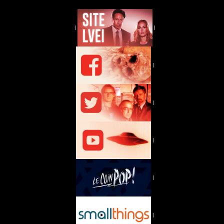
|
|
|
|
|
|
|