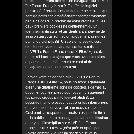
différentes. Premièrement, en naviguant sur « LVEI
"Le Forum Français sur X-Files" », le logiciel
phpBB génèrera un certain nombre de cookies qui
sont de petits fichiers téléchargés temporairement
par le navigateur internet de votre ordinateur. Les
deux premiers cookies ne contiennent qu’un
identifiant utilisateur et un identifiant anonyme de
session qui vous sont automatiquement assignés
par le logiciel phpBB. Un troisième cookie sera
créé lors de votre navigation sur les sujets de
« LVEI "Le Forum Français sur X-Files" », archivant
de ce fait tous les sujets que vous avez consultés
et permettant d’améliorer votre confort de
navigation en tant qu’utilisateur.
Lors de votre navigation sur « LVEI "Le Forum
Français sur X-Files" », nous pouvons également
créer une quatrième sorte de cookies, externes au
document qui est prévu pour couvrir uniquement
les pages créées par le logiciel phpBB. La
seconde manière est de récupérer les informations
que vous nous envoyez et que nous collectons.
Ceci peut correspondre — mais n’est pas limité à
— la publication de messages en tant qu’utilisateur
anonyme, l’inscription sur « LVEI "Le Forum
Français sur X-Files" » (désignée ci-après par
« votre compte ») et les messages que vous