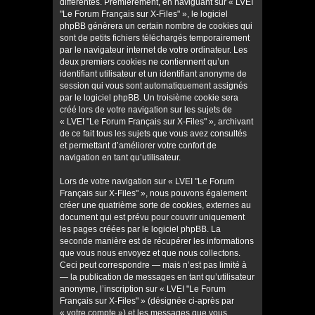
différentes. Premièrement, en naviguant sur « LVEI
"Le Forum Français sur X-Files" », le logiciel
phpBB génèrera un certain nombre de cookies qui
sont de petits fichiers téléchargés temporairement
par le navigateur internet de votre ordinateur. Les
deux premiers cookies ne contiennent qu’un
identifiant utilisateur et un identifiant anonyme de
session qui vous sont automatiquement assignés
par le logiciel phpBB. Un troisième cookie sera
créé lors de votre navigation sur les sujets de
« LVEI "Le Forum Français sur X-Files" », archivant
de ce fait tous les sujets que vous avez consultés
et permettant d’améliorer votre confort de
navigation en tant qu’utilisateur.
Lors de votre navigation sur « LVEI "Le Forum
Français sur X-Files" », nous pouvons également
créer une quatrième sorte de cookies, externes au
document qui est prévu pour couvrir uniquement
les pages créées par le logiciel phpBB. La
seconde manière est de récupérer les informations
que vous nous envoyez et que nous collectons.
Ceci peut correspondre — mais n’est pas limité à
— la publication de messages en tant qu’utilisateur
anonyme, l’inscription sur « LVEI "Le Forum
Français sur X-Files" » (désignée ci-après par
« votre compte ») et les messages que vous