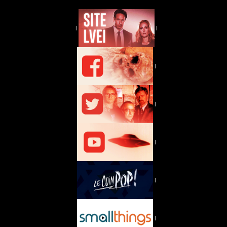
|
|
|
|
|
|
|