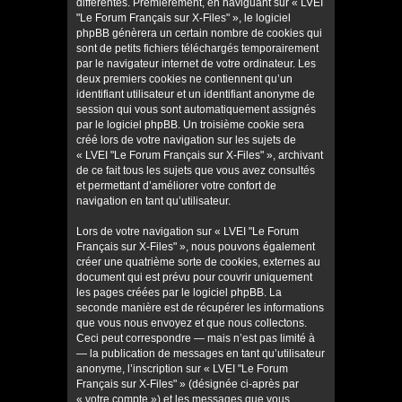
différentes. Premièrement, en naviguant sur « LVEI
"Le Forum Français sur X-Files" », le logiciel
phpBB génèrera un certain nombre de cookies qui
sont de petits fichiers téléchargés temporairement
par le navigateur internet de votre ordinateur. Les
deux premiers cookies ne contiennent qu’un
identifiant utilisateur et un identifiant anonyme de
session qui vous sont automatiquement assignés
par le logiciel phpBB. Un troisième cookie sera
créé lors de votre navigation sur les sujets de
« LVEI "Le Forum Français sur X-Files" », archivant
de ce fait tous les sujets que vous avez consultés
et permettant d’améliorer votre confort de
navigation en tant qu’utilisateur.
Lors de votre navigation sur « LVEI "Le Forum
Français sur X-Files" », nous pouvons également
créer une quatrième sorte de cookies, externes au
document qui est prévu pour couvrir uniquement
les pages créées par le logiciel phpBB. La
seconde manière est de récupérer les informations
que vous nous envoyez et que nous collectons.
Ceci peut correspondre — mais n’est pas limité à
— la publication de messages en tant qu’utilisateur
anonyme, l’inscription sur « LVEI "Le Forum
Français sur X-Files" » (désignée ci-après par
« votre compte ») et les messages que vous