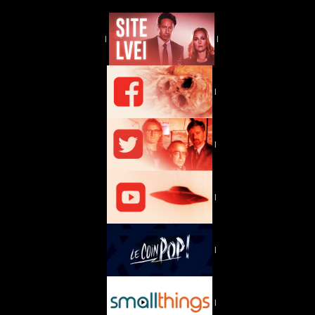
|
|
|
|
|
|
|