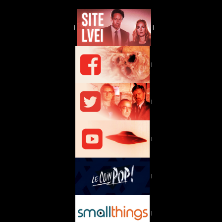
|
|
|
|
|
|
|