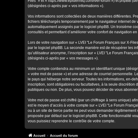
Files" » et « https://www.epidermiq.com/lvei-forum ») et phpBB (dési
(désignées ci-après par « vos informations »).
Vos informations sont collectées de deux manières différentes. Pr
fichiers téléchargés temporairement par le navigateur internet de 
automatiquement assignés par le logiciel phpBB. Un troisième cooki
consultés et permettant d’améliorer votre confort de navigation en t
Lors de votre navigation sur « LVEI "Le Forum Français sur X-Fil
par le logiciel phpBB. La seconde manière est de récupérer les i
qu’utilisateur anonyme, l’inscription sur « LVEI "Le Forum Françai
(désignés ci-après par « vos messages »).
Votre compte contiendra au minimum un identifiant unique (désign
« votre mot de passe ») et une adresse de courriel personnelle. L
le pays qui héberge notre serveur. Toutes les informations, en-deh
inscription, sont obligatoires ou facultatives, à la seule discréti
publiques ou non. De plus, vous pouvez décider de vous abonner ou
Votre mot de passe est chiffré (par un chiffrage à sens unique) afi
est le moyen d’accès à votre compte sur « LVEI "Le Forum Français
ou à un site de tierce partie ne peut vous demander légitimement 
proposée par défaut sur le logiciel phpBB. Cette fonctionnalité vo
vous puissiez reprendre le contrôle de votre compte.
Accueil
Accueil du forum