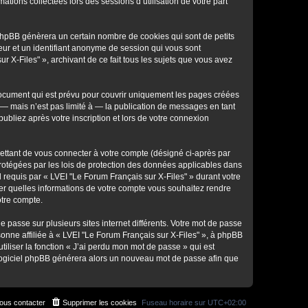
ations collectées lors des sessions d’utilisation de votre part
 phpBB génèrera un certain nombre de cookies qui sont de petits
teur et un identifiant anonyme de session qui vous sont
 X-Files" », archivant de ce fait tous les sujets que vous avez
document qui est prévu pour couvrir uniquement les pages créées
— mais n’est pas limité à — la publication de messages en tant
ubliez après votre inscription et lors de votre connexion
ettant de vous connecter à votre compte (désigné ci-après par
protégées par les lois de protection des données applicables dans
l requis par « LVEI "Le Forum Français sur X-Files" » durant votre
ôler quelles informations de votre compte vous souhaitez rendre
otre compte.
e passe sur plusieurs sites internet différents. Votre mot de passe
onne affiliée à « LVEI "Le Forum Français sur X-Files" », à phpBB
iliser la fonction « J’ai perdu mon mot de passe » qui est
le logiciel phpBB générera alors un nouveau mot de passe afin que
ous contacter
Supprimer les cookies
Fuseau horaire sur
UTC+02:00