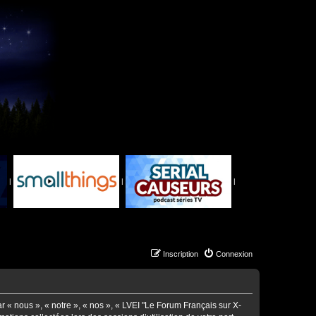
|
|
|
Inscription
Connexion
ar « nous », « notre », « nos », « LVEI "Le Forum Français sur X-