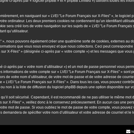
gné ci-après par « logiciel phpBB » et « phpBB Limited ») utilisent toutes les inform
emièrement, en naviguant sur « LVEI "Le Forum Français sur X-Files" », le logiciel
votre ordinateur. Les deux premiers cookies ne contiennent qu’un identifiant utilisa
e sera créé lors de votre navigation sur les sujets de « LVEI "Le Forum Français sur
ant qu’utilisateur.
es" », nous pouvons également créer une quatrième sorte de cookies, externes au 
nformations que vous nous envoyez et que nous collectons. Ceci peut correspondre 
s sur X-Files" » (désignée ci-après par « votre compte ») et les messages que vous p
é ci-après par « votre nom d’utilisateur ») et un mot de passe personnel vous perm
es informations de votre compte sur « LVEI "Le Forum Français sur X-Files" » sont 
ors de votre nom d’utilisateur, de votre mot de passe et de votre adresse de courrie
on de « LVEI "Le Forum Français sur X-Files" ». Dans tous les cas, vous pouvez contr
 non à la liste de diffusion du logiciel phpBB depuis une option disponible sur v
n qu’il soit sécurisé. Cependant, il est recommandé de ne pas utiliser le même mot d
 sur X-Files" », veillez donc à le conservez précieusement. En aucun cas une pers
votre mot de passe. Si vous oubliez le mot de passe de votre compte, vous pouvez ut
us demandera de spécifier votre nom d’utilisateur et votre adresse de courriel et 
N