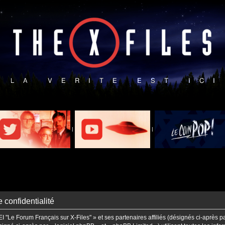
|
|
 confidentialité
I "Le Forum Français sur X-Files" » et ses partenaires affiliés (désignés ci-après p