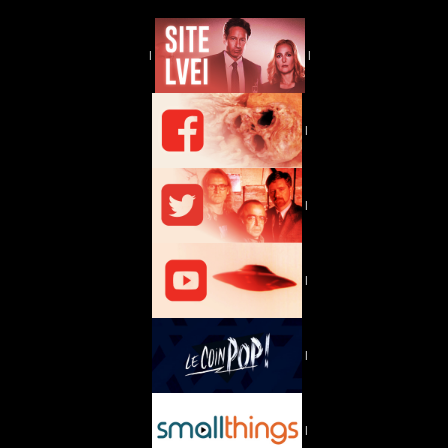
|
|
|
|
|
|
|