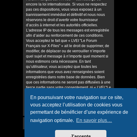
encore la loi internationale. Si vous ne respectez
pas ces dispositions, vous vous exposez à un
bannissement immédiat et définitif et nous nous
réservons le droit d’avertir votre fournisseur
d’accès à internet et les autorités officielles.
L’adresse IP de tous les messages est enregistrée
afin d’aider au renforcement de ces conditions.
Vous acceptez le fait que « LVEI "Le Forum
Français sur X-Files" » ait le droit de supprimer, de
modifier, de déplacer ou de verrouiller n’importe
quel sujet et message à n’importe quel moment si
nous estimons cela nécessaire. En tant
qu’utilisateur, vous acceptez que toutes les
informations que vous avez renseignées soient
enregistrées dans notre base de données. Bien
que ces informations ne seront pas diffusées à une
tierce partie sans votre consentement, ni « LVEI "Le
Forum Français sur X-Files" », ni phpBB, ne
En poursuivant votre navigation sur ce site,
pourront être tenus comme responsables en cas
de tentative de piratage informatique visant à
vous acceptez l’utilisation de cookies vous
compromettre vos données.
permettant de bénéficier d’une expérience de
navigation optimale.
En savoir plus…
J’accepte
Accueil
Accueil du forum