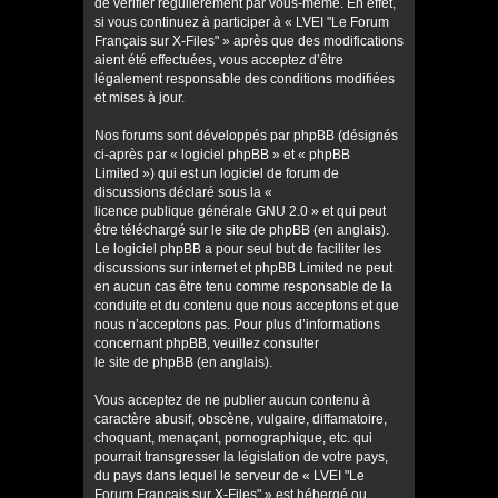
de vérifier régulièrement par vous-même. En effet,
si vous continuez à participer à « LVEI "Le Forum
Français sur X-Files" » après que des modifications
aient été effectuées, vous acceptez d’être
légalement responsable des conditions modifiées
et mises à jour.
Nos forums sont développés par phpBB (désignés
ci-après par « logiciel phpBB » et « phpBB
Limited ») qui est un logiciel de forum de
discussions déclaré sous la «
licence publique générale GNU 2.0
» et qui peut
être téléchargé sur
le site de phpBB
(en anglais).
Le logiciel phpBB a pour seul but de faciliter les
discussions sur internet et phpBB Limited ne peut
en aucun cas être tenu comme responsable de la
conduite et du contenu que nous acceptons et que
nous n’acceptons pas. Pour plus d’informations
concernant phpBB, veuillez consulter
le site de phpBB
(en anglais).
Vous acceptez de ne publier aucun contenu à
caractère abusif, obscène, vulgaire, diffamatoire,
choquant, menaçant, pornographique, etc. qui
pourrait transgresser la législation de votre pays,
du pays dans lequel le serveur de « LVEI "Le
Forum Français sur X-Files" » est hébergé ou