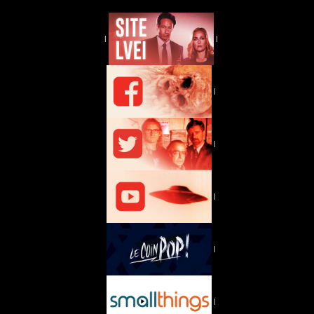
|
|
|
|
|
|
|