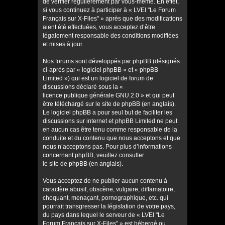
de vérifier régulièrement par vous-même. En effet,
si vous continuez à participer à « LVEI "Le Forum
Français sur X-Files" » après que des modifications
aient été effectuées, vous acceptez d’être
légalement responsable des conditions modifiées
et mises à jour.
Nos forums sont développés par phpBB (désignés
ci-après par « logiciel phpBB » et « phpBB
Limited ») qui est un logiciel de forum de
discussions déclaré sous la «
licence publique générale GNU 2.0
» et qui peut
être téléchargé sur
le site de phpBB
(en anglais).
Le logiciel phpBB a pour seul but de faciliter les
discussions sur internet et phpBB Limited ne peut
en aucun cas être tenu comme responsable de la
conduite et du contenu que nous acceptons et que
nous n’acceptons pas. Pour plus d’informations
concernant phpBB, veuillez consulter
le site de phpBB
(en anglais).
Vous acceptez de ne publier aucun contenu à
caractère abusif, obscène, vulgaire, diffamatoire,
choquant, menaçant, pornographique, etc. qui
pourrait transgresser la législation de votre pays,
du pays dans lequel le serveur de « LVEI "Le
Forum Français sur X-Files" » est hébergé ou