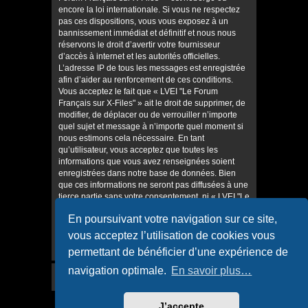
encore la loi internationale. Si vous ne respectez
pas ces dispositions, vous vous exposez à un
bannissement immédiat et définitif et nous nous
réservons le droit d’avertir votre fournisseur
d’accès à internet et les autorités officielles.
L’adresse IP de tous les messages est enregistrée
afin d’aider au renforcement de ces conditions.
Vous acceptez le fait que « LVEI "Le Forum
Français sur X-Files" » ait le droit de supprimer, de
modifier, de déplacer ou de verrouiller n’importe
quel sujet et message à n’importe quel moment si
nous estimons cela nécessaire. En tant
qu’utilisateur, vous acceptez que toutes les
informations que vous avez renseignées soient
enregistrées dans notre base de données. Bien
que ces informations ne seront pas diffusées à une
tierce partie sans votre consentement, ni « LVEI "Le
Forum Français sur X-Files" », ni phpBB, ne
En poursuivant votre navigation sur ce site,
pourront être tenus comme responsables en cas
de tentative de piratage informatique visant à
vous acceptez l’utilisation de cookies vous
compromettre vos données.
permettant de bénéficier d’une expérience de
navigation optimale.
En savoir plus…
J’accepte
Accueil
Accueil du forum