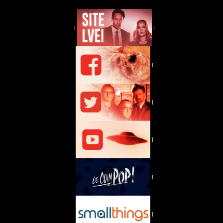
|
|
|
|
|
|
|