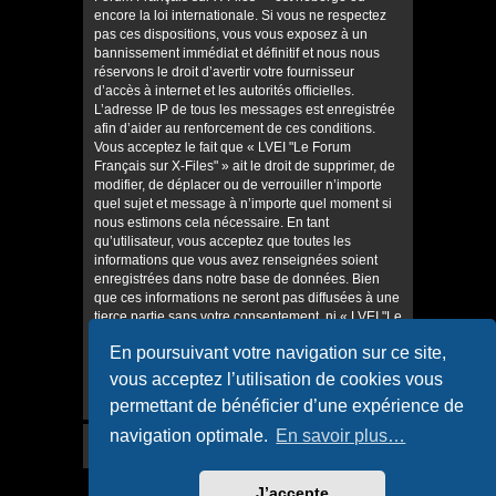
encore la loi internationale. Si vous ne respectez
pas ces dispositions, vous vous exposez à un
bannissement immédiat et définitif et nous nous
réservons le droit d’avertir votre fournisseur
d’accès à internet et les autorités officielles.
L’adresse IP de tous les messages est enregistrée
afin d’aider au renforcement de ces conditions.
Vous acceptez le fait que « LVEI "Le Forum
Français sur X-Files" » ait le droit de supprimer, de
modifier, de déplacer ou de verrouiller n’importe
quel sujet et message à n’importe quel moment si
nous estimons cela nécessaire. En tant
qu’utilisateur, vous acceptez que toutes les
informations que vous avez renseignées soient
enregistrées dans notre base de données. Bien
que ces informations ne seront pas diffusées à une
tierce partie sans votre consentement, ni « LVEI "Le
Forum Français sur X-Files" », ni phpBB, ne
En poursuivant votre navigation sur ce site,
pourront être tenus comme responsables en cas
de tentative de piratage informatique visant à
vous acceptez l’utilisation de cookies vous
compromettre vos données.
permettant de bénéficier d’une expérience de
navigation optimale.
En savoir plus…
J’accepte
Accueil
Accueil du forum