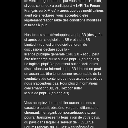
de vérifier régulièrement par vous-même. En effet,
si vous continuez à participer à « LVEI "Le Forum
Français sur X-Files" » après que des modifications
aient été effectuées, vous acceptez d’être
légalement responsable des conditions modifiées
et mises à jour.
Nos forums sont développés par phpBB (désignés
ci-après par « logiciel phpBB » et « phpBB
Limited ») qui est un logiciel de forum de
discussions déclaré sous la «
licence publique générale GNU 2.0
» et qui peut
être téléchargé sur
le site de phpBB
(en anglais).
Le logiciel phpBB a pour seul but de faciliter les
discussions sur internet et phpBB Limited ne peut
en aucun cas être tenu comme responsable de la
conduite et du contenu que nous acceptons et que
nous n’acceptons pas. Pour plus d’informations
concernant phpBB, veuillez consulter
le site de phpBB
(en anglais).
Vous acceptez de ne publier aucun contenu à
caractère abusif, obscène, vulgaire, diffamatoire,
choquant, menaçant, pornographique, etc. qui
pourrait transgresser la législation de votre pays,
du pays dans lequel le serveur de « LVEI "Le
Forum Français sur X-Files" » est hébergé ou