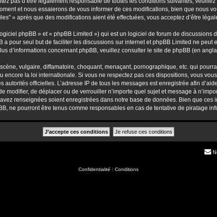
ez pas d’être légalement responsable de toutes les conditions suivantes, veuillez 
moment et nous essaierons de vous informer de ces modifications, bien que nous vou
iles" » après que des modifications aient été effectuées, vous acceptez d’être léga
giciel phpBB » et « phpBB Limited ») qui est un logiciel de forum de discussions 
B a pour seul but de faciliter les discussions sur internet et phpBB Limited ne pe
us d’informations concernant phpBB, veuillez consulter
le site de phpBB
(en anglai
ène, vulgaire, diffamatoire, choquant, menaçant, pornographique, etc. qui pourrait
u encore la loi internationale. Si vous ne respectez pas ces dispositions, vous vou
 les autorités officielles. L’adresse IP de tous les messages est enregistrée afin d’a
, de modifier, de déplacer ou de verrouiller n’importe quel sujet et message à n’im
s avez renseignées soient enregistrées dans notre base de données. Bien que ces in
pBB, ne pourront être tenus comme responsables en cas de tentative de piratage i
N
Confidentialité
|
Conditions