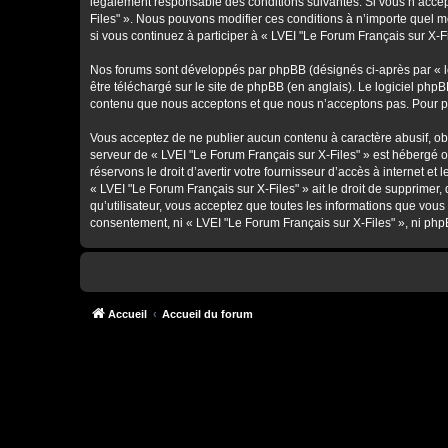
légalement responsable des conditions suivantes. Si vous n’accept
Files" ». Nous pouvons modifier ces conditions à n’importe quel 
si vous continuez à participer à « LVEI "Le Forum Français sur X-F
Nos forums sont développés par phpBB (désignés ci-après par « lo
être téléchargé sur
le site de phpBB
(en anglais). Le logiciel phpB
contenu que nous acceptons et que nous n’acceptons pas. Pour pl
Vous acceptez de ne publier aucun contenu à caractère abusif, obsc
serveur de « LVEI "Le Forum Français sur X-Files" » est hébergé o
réservons le droit d’avertir votre fournisseur d’accès à internet et
« LVEI "Le Forum Français sur X-Files" » ait le droit de supprimer
qu’utilisateur, vous acceptez que toutes les informations que vou
consentement, ni « LVEI "Le Forum Français sur X-Files" », ni ph
Accueil
Accueil du forum