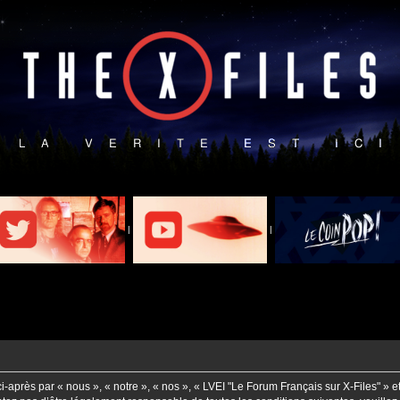
|
|
-après par « nous », « notre », « nos », « LVEI "Le Forum Français sur X-Files" » e