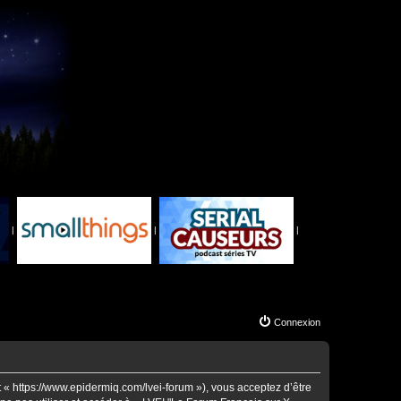
|
|
|
Connexion
t « https://www.epidermiq.com/lvei-forum »), vous acceptez d’être