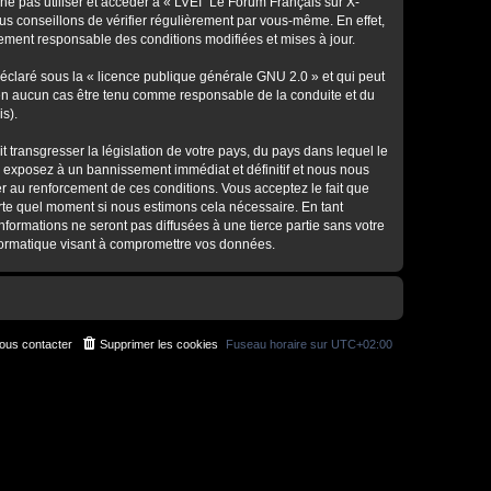
ne pas utiliser et accéder à « LVEI "Le Forum Français sur X-
s conseillons de vérifier régulièrement par vous-même. En effet,
lement responsable des conditions modifiées et mises à jour.
déclaré sous la «
licence publique générale GNU 2.0
» et qui peut
ut en aucun cas être tenu comme responsable de la conduite et du
s).
 transgresser la législation de votre pays, du pays dans lequel le
s exposez à un bannissement immédiat et définitif et nous nous
ider au renforcement de ces conditions. Vous acceptez le fait que
porte quel moment si nous estimons cela nécessaire. En tant
formations ne seront pas diffusées à une tierce partie sans votre
nformatique visant à compromettre vos données.
ous contacter
Supprimer les cookies
Fuseau horaire sur
UTC+02:00