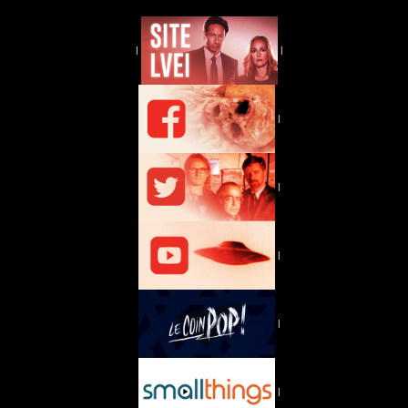
|
|
|
|
|
|
|