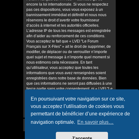
encore la loi internationale. Si vous ne respectez
pas ces dispositions, vous vous exposez à un
bannissement immédiat et définitif et nous nous
réservons le droit d’avertir votre fournisseur
d’accès à internet et les autorités officielles.
L’adresse IP de tous les messages est enregistrée
afin d’aider au renforcement de ces conditions.
Vous acceptez le fait que « LVEI "Le Forum
Français sur X-Files" » ait le droit de supprimer, de
modifier, de déplacer ou de verrouiller n’importe
quel sujet et message à n’importe quel moment si
nous estimons cela nécessaire. En tant
qu’utilisateur, vous acceptez que toutes les
informations que vous avez renseignées soient
enregistrées dans notre base de données. Bien
que ces informations ne seront pas diffusées à une
tierce partie sans votre consentement, ni « LVEI "Le
Forum Français sur X-Files" », ni phpBB, ne
En poursuivant votre navigation sur ce site,
pourront être tenus comme responsables en cas
de tentative de piratage informatique visant à
vous acceptez l’utilisation de cookies vous
compromettre vos données.
permettant de bénéficier d’une expérience de
navigation optimale.
En savoir plus…
J’accepte
Accueil
Accueil du forum