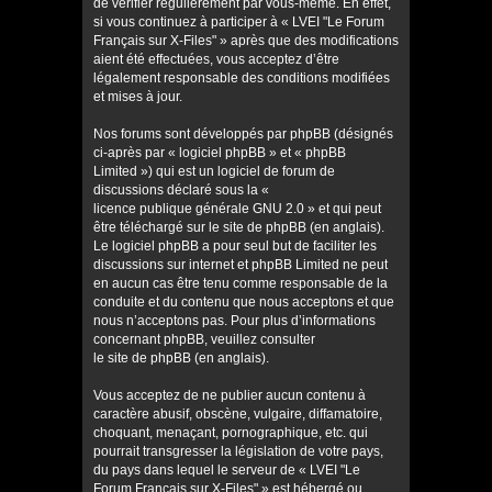
de vérifier régulièrement par vous-même. En effet,
si vous continuez à participer à « LVEI "Le Forum
Français sur X-Files" » après que des modifications
aient été effectuées, vous acceptez d’être
légalement responsable des conditions modifiées
et mises à jour.
Nos forums sont développés par phpBB (désignés
ci-après par « logiciel phpBB » et « phpBB
Limited ») qui est un logiciel de forum de
discussions déclaré sous la «
licence publique générale GNU 2.0
» et qui peut
être téléchargé sur
le site de phpBB
(en anglais).
Le logiciel phpBB a pour seul but de faciliter les
discussions sur internet et phpBB Limited ne peut
en aucun cas être tenu comme responsable de la
conduite et du contenu que nous acceptons et que
nous n’acceptons pas. Pour plus d’informations
concernant phpBB, veuillez consulter
le site de phpBB
(en anglais).
Vous acceptez de ne publier aucun contenu à
caractère abusif, obscène, vulgaire, diffamatoire,
choquant, menaçant, pornographique, etc. qui
pourrait transgresser la législation de votre pays,
du pays dans lequel le serveur de « LVEI "Le
Forum Français sur X-Files" » est hébergé ou