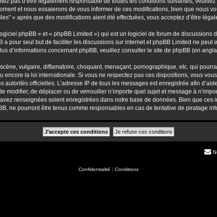
ez pas d’être légalement responsable de toutes les conditions suivantes, veuillez 
moment et nous essaierons de vous informer de ces modifications, bien que nous vou
iles" » après que des modifications aient été effectuées, vous acceptez d’être léga
giciel phpBB » et « phpBB Limited ») qui est un logiciel de forum de discussions 
B a pour seul but de faciliter les discussions sur internet et phpBB Limited ne pe
us d’informations concernant phpBB, veuillez consulter
le site de phpBB
(en anglai
ène, vulgaire, diffamatoire, choquant, menaçant, pornographique, etc. qui pourrait
u encore la loi internationale. Si vous ne respectez pas ces dispositions, vous vou
 les autorités officielles. L’adresse IP de tous les messages est enregistrée afin d’a
, de modifier, de déplacer ou de verrouiller n’importe quel sujet et message à n’im
s avez renseignées soient enregistrées dans notre base de données. Bien que ces in
pBB, ne pourront être tenus comme responsables en cas de tentative de piratage i
N
Confidentialité
|
Conditions