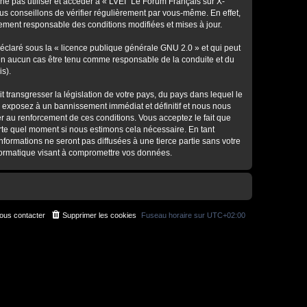
ne pas utiliser et accéder à « LVEI "Le Forum Français sur X-
s conseillons de vérifier régulièrement par vous-même. En effet,
lement responsable des conditions modifiées et mises à jour.
déclaré sous la «
licence publique générale GNU 2.0
» et qui peut
ut en aucun cas être tenu comme responsable de la conduite et du
s).
 transgresser la législation de votre pays, du pays dans lequel le
s exposez à un bannissement immédiat et définitif et nous nous
ider au renforcement de ces conditions. Vous acceptez le fait que
porte quel moment si nous estimons cela nécessaire. En tant
formations ne seront pas diffusées à une tierce partie sans votre
nformatique visant à compromettre vos données.
ous contacter
Supprimer les cookies
Fuseau horaire sur
UTC+02:00