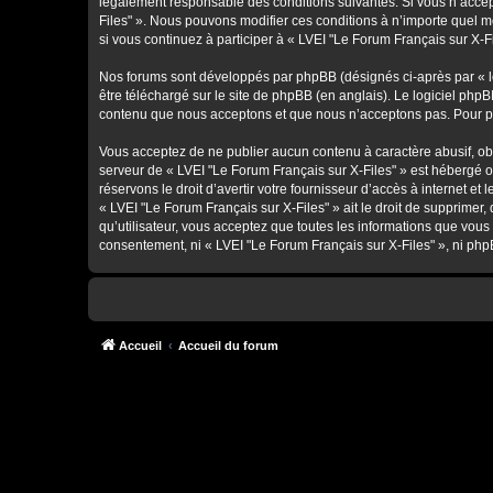
légalement responsable des conditions suivantes. Si vous n’accept
Files" ». Nous pouvons modifier ces conditions à n’importe quel 
si vous continuez à participer à « LVEI "Le Forum Français sur X-F
Nos forums sont développés par phpBB (désignés ci-après par « lo
être téléchargé sur
le site de phpBB
(en anglais). Le logiciel phpB
contenu que nous acceptons et que nous n’acceptons pas. Pour pl
Vous acceptez de ne publier aucun contenu à caractère abusif, obsc
serveur de « LVEI "Le Forum Français sur X-Files" » est hébergé o
réservons le droit d’avertir votre fournisseur d’accès à internet et
« LVEI "Le Forum Français sur X-Files" » ait le droit de supprimer
qu’utilisateur, vous acceptez que toutes les informations que vou
consentement, ni « LVEI "Le Forum Français sur X-Files" », ni ph
Accueil
Accueil du forum