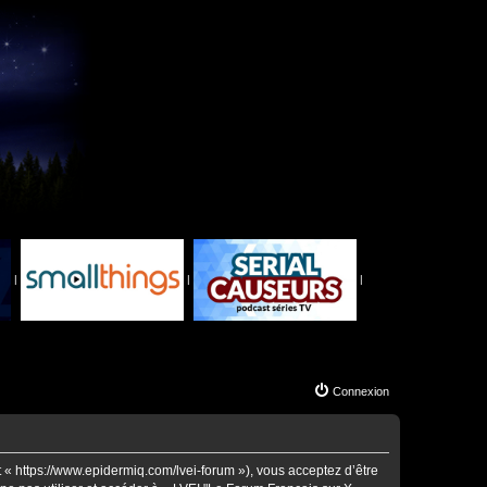
|
|
|
Connexion
t « https://www.epidermiq.com/lvei-forum »), vous acceptez d’être