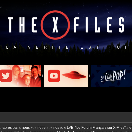
|
|
-après par « nous », « notre », « nos », « LVEI "Le Forum Français sur X-Files" » e