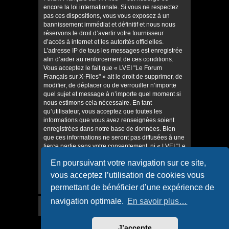
encore la loi internationale. Si vous ne respectez
pas ces dispositions, vous vous exposez à un
bannissement immédiat et définitif et nous nous
réservons le droit d’avertir votre fournisseur
d’accès à internet et les autorités officielles.
L’adresse IP de tous les messages est enregistrée
afin d’aider au renforcement de ces conditions.
Vous acceptez le fait que « LVEI "Le Forum
Français sur X-Files" » ait le droit de supprimer, de
modifier, de déplacer ou de verrouiller n’importe
quel sujet et message à n’importe quel moment si
nous estimons cela nécessaire. En tant
qu’utilisateur, vous acceptez que toutes les
informations que vous avez renseignées soient
enregistrées dans notre base de données. Bien
que ces informations ne seront pas diffusées à une
tierce partie sans votre consentement, ni « LVEI "Le
Forum Français sur X-Files" », ni phpBB, ne
En poursuivant votre navigation sur ce site,
pourront être tenus comme responsables en cas
de tentative de piratage informatique visant à
vous acceptez l’utilisation de cookies vous
compromettre vos données.
permettant de bénéficier d’une expérience de
navigation optimale.
En savoir plus…
J’accepte
Accueil
Accueil du forum