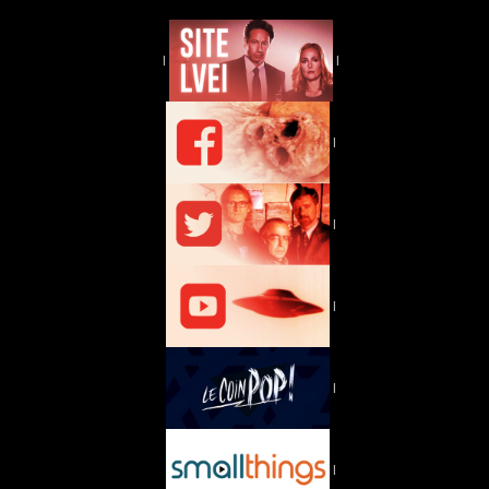
|
|
|
|
|
|
|