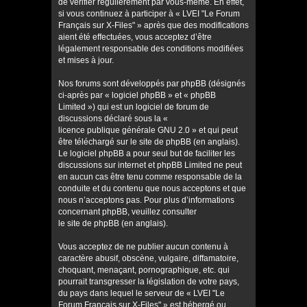
de vérifier régulièrement par vous-même. En effet,
si vous continuez à participer à « LVEI "Le Forum
Français sur X-Files" » après que des modifications
aient été effectuées, vous acceptez d’être
légalement responsable des conditions modifiées
et mises à jour.
Nos forums sont développés par phpBB (désignés
ci-après par « logiciel phpBB » et « phpBB
Limited ») qui est un logiciel de forum de
discussions déclaré sous la «
licence publique générale GNU 2.0
» et qui peut
être téléchargé sur
le site de phpBB
(en anglais).
Le logiciel phpBB a pour seul but de faciliter les
discussions sur internet et phpBB Limited ne peut
en aucun cas être tenu comme responsable de la
conduite et du contenu que nous acceptons et que
nous n’acceptons pas. Pour plus d’informations
concernant phpBB, veuillez consulter
le site de phpBB
(en anglais).
Vous acceptez de ne publier aucun contenu à
caractère abusif, obscène, vulgaire, diffamatoire,
choquant, menaçant, pornographique, etc. qui
pourrait transgresser la législation de votre pays,
du pays dans lequel le serveur de « LVEI "Le
Forum Français sur X-Files" » est hébergé ou